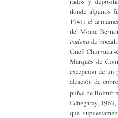
rados y deposit
donde algunos fu
1941: el armame
del Monte Bernori
cadena
de bocado 
Güell Churruca -
Marqués de Comil
excepción de un p
aleación de cobr
puñal de Bolmir m
Echegaray, 1963, 
que supuesta­me