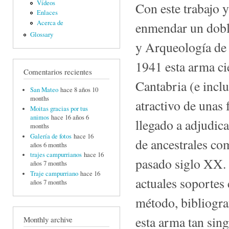
Vídeos
Con este trabajo 
Enlaces
Acerca de
enmendar un dobl
Glossary
y Arqueología de 
1941 esta arma ci
Comentarios recientes
Cantabria (e incl
San Mateo
hace 8 años 10
months
atractivo de unas 
Moitas gracias por tus
animos
hace 16 años 6
llegado a adjudic
months
Galería de fotos
hace 16
de ancestrales co
años 6 months
trajes campurrianos
hace 16
pasado siglo XX. E
años 7 months
Traje campurriano
hace 16
actuales soportes 
años 7 months
método, bibliograf
esta arma tan sing
Monthly archive