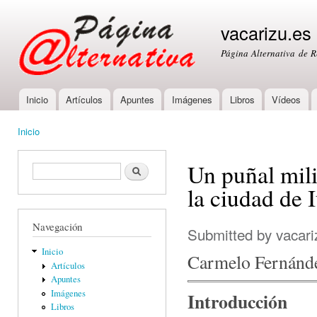
Ski
mai
vacarizu.es
con
Página Alternativa de 
Inicio
Artículos
Apuntes
Imágenes
Libros
Vídeos
Main menu
Inicio
You are here
Un puñal mili
Formulario de búsqueda
Buscar
la ciudad de 
Navegación
Submitted by
vacari
Inicio
Carmelo Fernánd
Artículos
Apuntes
Imágenes
Introducción
Libros