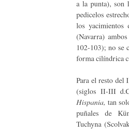
a la punta), son
pedicelos estrech
los yacimientos
(Navarra) ambos 
102-103); no se 
forma cilíndrica 
Para el resto del
(siglos II-III 
Hispania,
tan sol
puña­les de Kün
Tuchyna (Scolva