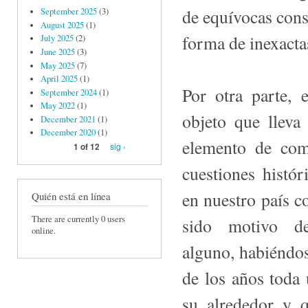
de equívocas cons
September 2025
(3)
August 2025
(1)
forma de inexacta
July 2025
(2)
June 2025
(3)
May 2025
(7)
April 2025
(1)
Por otra parte, 
September 2024
(1)
May 2022
(1)
obje­to que llev
December 2021
(1)
December 2020
(1)
elemento de com
sig ›
1 of 12
cuestiones histór
en nuestro país c
Quién está en línea
There are currently 0 users
sido motivo de
online.
alguno, habiéndo
de los años toda 
su alrededor y 