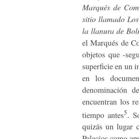
Marqués de Comil
sitio llamado Los
la llanura de Bol
el Marqués de Co
objetos que -seg
superficie en un 
en los do­cumen
denominación de
encuentran los re
5
tiempo antes
. S
quizás un lugar 
Palacios como apu