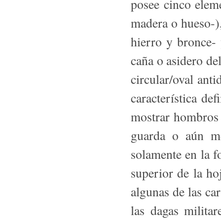
posee cinco eleme
madera o hueso-), 
hierro y bronce- 
caña o asidero d
circular/oval anti
caracterís­tica d
mostrar hombros (
guarda o aún me
solamente en la f
superior de la ho
algunas de las car
las dagas mili­ta