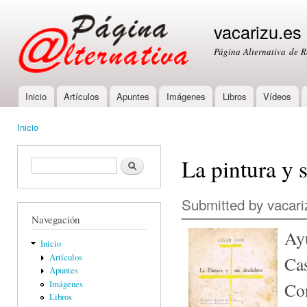
Ski
mai
vacarizu.es
con
Página Alternativa de 
Inicio
Artículos
Apuntes
Imágenes
Libros
Vídeos
Main menu
Inicio
You are here
La pintura y 
Formulario de búsqueda
Buscar
Submitted by
vacari
Navegación
Ay
Inicio
Artículos
Cas
Apuntes
Imágenes
Co
Libros