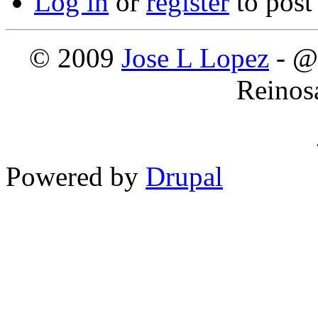
Log in
or
register
to pos
© 2009
Jose L Lopez
- @
Reinos
Powered by
Drupal