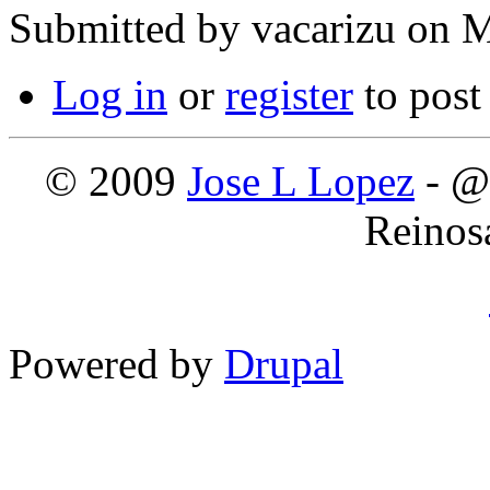
Submitted by
vacarizu
on M
Log in
or
register
to pos
© 2009
Jose L Lopez
- @
Reinos
Powered by
Drupal