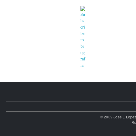
Páginas
© 2009
Jose L Lope
Re