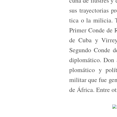
cuna de ilustres y 
sus tra­yectorias p
tica o la milicia
Primer Conde de Re
de Cuba y Vi­rre
Segundo Con­de d
diplomá­tico. Don 
plomático y polí
militar que fue ge
de África. Entre o