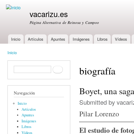
Ski
mai
vacarizu.es
con
Página Alternativa de Reinosa y Campoo
Inicio
Artículos
Apuntes
Imágenes
Libros
Vídeos
Main menu
Inicio
You are here
biografía
Formulario de búsqueda
Buscar
Boyet, una saga
Navegación
Submitted by
vacari
Inicio
Artículos
Pilar Lorenzo
Apuntes
Imágenes
Libros
El estudio de foto
Vídeos