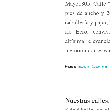
Mayo1805. Calle "p
pies de ancho y 20
caballería y pajar,
río Ebro, conviv
altísima relevanc
memoria conservan 
biografía
industria
Cuaderno 38
Nuestras calles
Submitted by
vacari