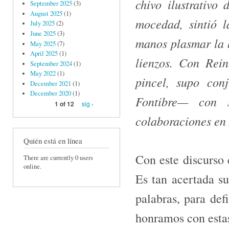
chivo ilustrativ
September 2025
(3)
August 2025
(1)
mocedad, sintió l
July 2025
(2)
June 2025
(3)
manos plasmar la b
May 2025
(7)
April 2025
(1)
lienzos. Con Rei
September 2024
(1)
May 2022
(1)
pincel, supo conj
December 2021
(1)
December 2020
(1)
Fontibre— con 
sig ›
1 of 12
colaboraciones en 
Quién está en línea
Con este discurso 
There are currently 0 users
online.
Es tan acertada su
pala­bras, para de
honramos con estas