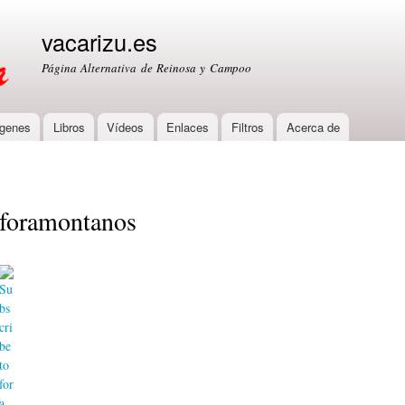
Skip to
main
vacarizu.es
content
Página Alternativa de Reinosa y Campoo
genes
Libros
Vídeos
Enlaces
Filtros
Acerca de
foramontanos