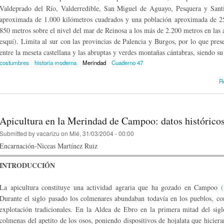
Valdeprado del Río, Valderredible, San Miguel de Aguayo, Pesquera y Santi
aproximada de 1.000 kilómetros cuadrados y una pobla­ción aproximada de 25.
850 metros sobre el nivel del mar de Reinosa a los más de 2.200 metros en las
esquí). Limita al sur con las provincias de Palencia y Burgos, por lo que presen
entre la meseta castellana y las abruptas y verdes montañas cántabras, siendo su
costumbres
historia moderna
Merindad
Cuaderno 47
R
Apicultura en la Merindad de Campoo: datos histórico
Submitted by
vacarizu
on Mié, 31/03/2004 - 00:00
Encarnación-Niceas Martínez Ruiz
INTRODUCCIÓN
La apicultura constituye una actividad agraria que ha gozado en Campoo
(
Durante el siglo pasado los colmenares abundaban todavía en los pueblos, c
explotación tradicionales. En la Aldea de Ebro en la primera mitad del sig
colmenas del apetito de los osos, poniendo dispositivos de hojalata que hicier