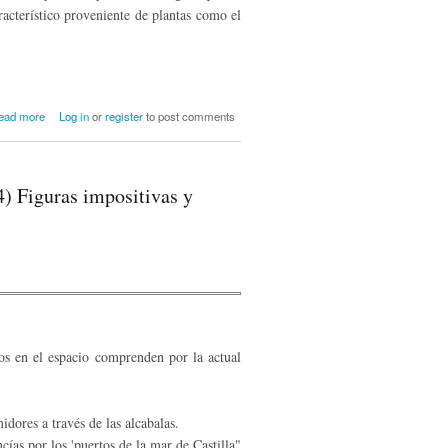
racterístico proveniente de plantas como el
about Apicultura en la Merindad de
ead more
Log in
or
register
to post comments
Campoo: datos históricos
) Figuras impositivas y
os en el espacio comprenden por la actual
dores a través de las alcabalas.
ías por los 'puertos de la mar de Castilla"