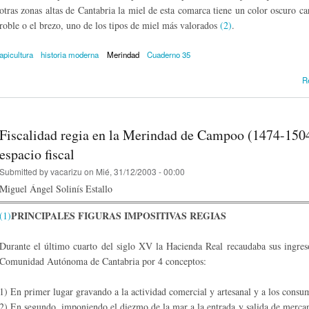
otras zonas altas de Cantabria la miel de esta comarca tiene un color oscuro ca
roble o el brezo, uno de los tipos de miel más valorados
(2)
.
apicultura
historia moderna
Merindad
Cuaderno 35
R
Fiscalidad regia en la Merindad de Campoo (1474-1504
espacio fiscal
Submitted by
vacarizu
on Mié, 31/12/2003 - 00:00
Miguel Ángel Solinís Estallo
PRINCIPALES FIGURAS IMPOSITIVAS REGIAS
(1)
Durante el último cuarto del siglo XV la Hacienda Real recaudaba sus ingres
Comunidad Autónoma de Cantabria por 4 conceptos:
1) En primer lugar gravando a la actividad comercial y artesanal y a los consumi
2) En segundo, imponiendo el diezmo de la mar a la entrada y salida de mercanc