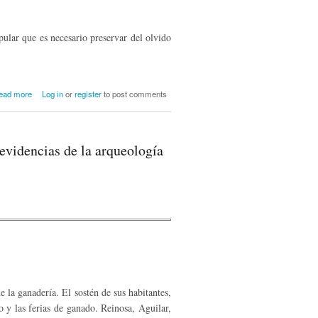
lar que es necesario preservar del olvido
about Remedios y creencias de medicina
ead more
Log in
or
register
to post comments
popular en la Merindad de Campoo
evidencias de la arqueología
e la ganadería. El sostén de sus habitantes,
o y las ferias de ganado. Reinosa, Aguilar,