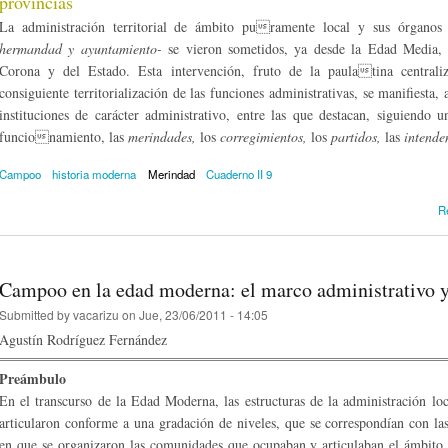
provincias
La administración territorial de ámbito puramente local y sus órganos r
hermandad y ayuntamiento-
se vieron sometidos, ya desde la Edad Media, a
Corona y del Estado. Esta intervención, fruto de la paulatina central
consiguiente territorialización de las funciones administrativas, se manifiesta, 
instituciones de carácter administrativo, entre las que destacan, siguiendo 
funcionamiento, las
merindades,
los
corregimientos,
los
partidos,
las
intende
Campoo
historia moderna
Merindad
Cuaderno II 9
R
Campoo en la edad moderna: el marco administrativo y 
Submitted by
vacarizu
on Jue, 23/06/2011 - 14:05
Agustín Rodríguez Fernández
Preámbulo
En el transcurso de la Edad Moderna, las es­tructuras de la administración loc
articularon conforme a una gradación de niveles, que se correspondían con las 
en que se organizaron las comunidades que ocupaban y arti­culaban el ámbito 