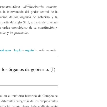
epresentativos
-aldea/barrio, concejo,
 la intervención del poder central de la
ización de los órganos de gobierno y la
a partir del siglo XIII, a través de diversas
un orden cronológico de su constitución y
ncias
y las
provincias.
about Campoo en la edad moderna: el
ead more
Log in
or
register
to post comments
marco administrativo y los órganos de
gobierno (y II)
los órganos de gobierno. (I)
al en el territorio histórico de Campoo se
diferentes categorías de los propios entes
espacial campurriano, indepen­dientemente