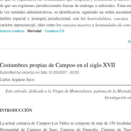
de que sus regímenes jurisdiccionales fueran de realengo o señoriales. Estas e
la vez unida­des administrativas, se identificaron, siguiendo un orden ascend
ámbito espacial y jerarquía jurisdiccio­nal, con los
barrios/aldeas, concejos, 
carácter supraconcejil, tales como los
concejos mayores
y
hermandades de conce
historia moderna
Merindad
Cuaderno II 8
R
Costumbres propias de Campoo en el siglo XVII
Submitted by
vacarizu
on Sáb, 31/03/2007 - 00:00
Carlos Argüeso Seco
Este artículo, dedicado a la Virgen de Montesclaros, patrona de la Merin
Investigación e
INTRODUCCIÓN
La actual comarca de Campoo-Los Valles se compone de más de 150 localidades
Hermandad de Campoo de Suso, Cam­poo de Enmedio, Campoo de Yuso, 