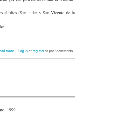
os alfolíes (Santander y San Vicente de la
les.
about Fiscalidad regia en la Merindad de
ead more
Log in
or
register
to post comments
Campoo (1474-1504) Figuras impositivas
y espacio fiscal
rno, 1999