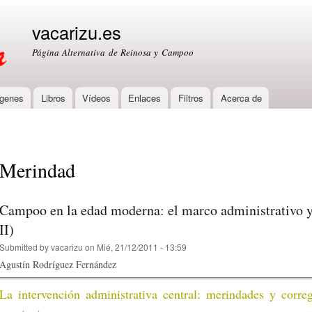
Skip to
main
vacarizu.es
content
Página Alternativa de Reinosa y Campoo
genes
Libros
Vídeos
Enlaces
Filtros
Acerca de
Merindad
Campoo en la edad moderna: el marco administrativo y
II)
Submitted by
vacarizu
on Mié, 21/12/2011 - 13:59
Agustín Rodríguez Fernández
La intervención administrativa central: merindades y correg