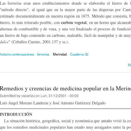
Las ferrerías eran unos establecimientos donde se elaboraba el hierro de
"método directo", al igual que en la mayor parte de las dispersas por Canta
estimado documentalmente en nuestra región en 1875. Método que consistía, 
carbón vegetal
hierro, lo más triturado posible, con
, en un horno que alcanza
alternas de combustible y de vena, y una vez finalizado el proceso de fundició
un hierro de bajo contenido en carbono, maleable, fácil de manipular y de muy 
dulce
" (Ceballos Cuerno, 2001.137 y ss.).
historia contemporánea
ferrerías
Merindad
Cuaderno 32
R
Remedios y creencias de medicina popular en la Mer
Submitted by
vacarizu
on Lun, 31/12/2001 - 00:00
Luis Ángel Moreno Landeras y José Antonio Gutíerrez Delgado
INTRODUCCIÓN
La situación histórica, geográfica, social y económica que antaño vivió la co
que los remedios medicinales populares han estado muy arraigados entre la po