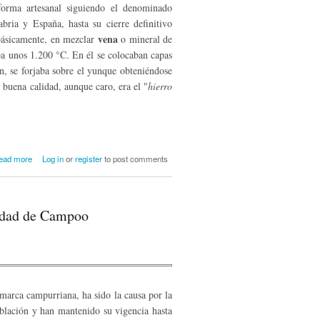
 forma artesanal siguiendo el denominado
bria y España, hasta su cierre definitivo
vena
básicamente, en mezclar
o mineral de
ba unos 1.200 °C. En él se colocaban capas
n, se forjaba sobre el yunque obteniéndose
buena calidad, aunque caro, era el "
hierro
about Las ferrerías de la Merindad de
ead more
Log in
or
register
to post comments
Campoo
indad de Campoo
marca campurriana, ha sido la causa por la
blación y han mantenido su vigencia hasta