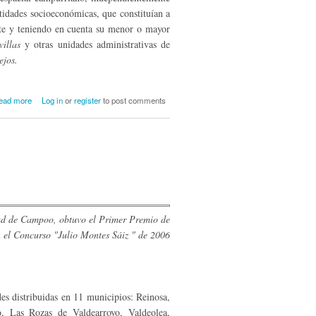
ntidades socioeconómicas, que constituían a
ente y teniendo en cuenta su menor o mayor
villas
y otras unidades administrativas de
jos.
about Campoo en la edad moderna: el
ead more
Log in
or
register
to post comments
marco administrativo y los órganos de
gobierno. (I)
dad de Campoo, obtuvo el Primer Premio de
n el Concurso "Julio Montes Sáiz " de 2006
 distribuidas en 11 munici­pios: Reinosa,
Las Rozas de Valdearroyo, Valdeolea,