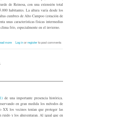
urde de Reinosa, con una extensión total
000 habitantes. La altura varía desde los
 altas cumbres de Alto Campoo (estación de
ta unas características físicas intermedias
 clima frío, especialmente en el invierno.
about Costumbres propias de Campoo en
ead more
Log in
or
register
to post comments
el siglo XVII
s
1)
de una importante presencia histórica.
onservando en gran medida los métodos de
lo XX los vecinos tenían que proteger las
an ruido y los ahuyentaran. Al igual que en