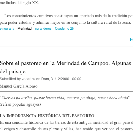
mediados del siglo XX.
Los conocimientos curativos constituyen un apartado más de la tradición popu
para poder estudiar y admirar mejor en su conjunto la cultura rural de la zona.
etnografía
Merindad
curanderos
Cuaderno 26
R
Sobre el pastoreo en la Merindad de Campoo. Algunas 
del paisaje
Submitted by
vacarizu
on Dom, 31/12/2000 - 00:00
Manuel García Alonso
"
Cuervos pa arriba, pastor buena vida; cuervos pa abajo, pastor boca abajo
"
(refrán popular aguayés)
LA IMPORTANCIA HISTÓRICA DEL PASTOREO
Es una constante histórica de las tierras de esta antigua merindad el gran peso d
el origen y desarrollo de sus plazas y villas, han tenido que ver con el pastore