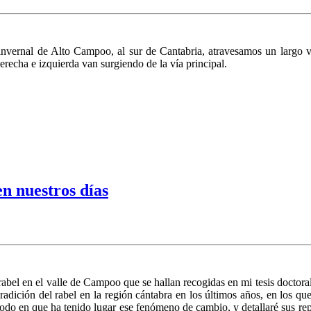
nvernal de Alto Campoo, al sur de Cantabria, atravesamos un largo va
erecha e izquierda van surgiendo de la vía principal.
n nuestros días
 rabel en el valle de Campoo que se hallan recogidas en mi tesis doctoral,
tradición del rabel en la región cántabra en los últimos años, en los q
 modo en que ha tenido lugar ese fenóme­no de cambio, y detallaré sus re