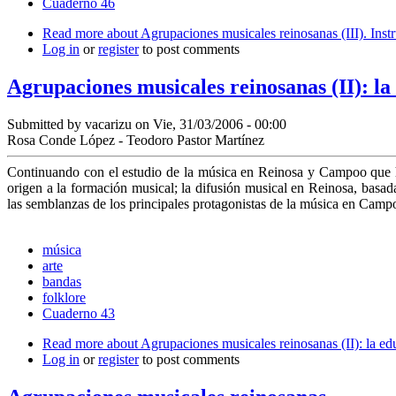
Cuaderno 46
Read more
about Agrupaciones musicales reinosanas (III). Inst
Log in
or
register
to post comments
Agrupaciones musicales reinosanas (II): l
Submitted by
vacarizu
on Vie, 31/03/2006 - 00:00
Rosa Conde López - Teodoro Pastor Martínez
Continuando con el estudio de la música en Reinosa y Campoo que ha
origen a la for­mación musical; la difusión musical en Reinosa, bas
las semblanzas de los principales protagonistas de la mú­sica en Camp
música
arte
bandas
folklore
Cuaderno 43
Read more
about Agrupaciones musicales reinosanas (II): la e
Log in
or
register
to post comments