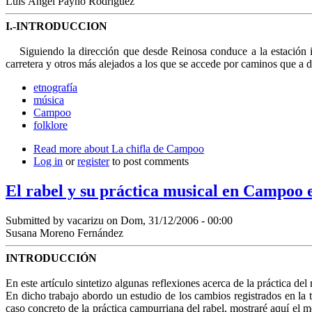
Luis Ángel Payno Rodríguez
I.-INTRODUCCION
Siguiendo la dirección que desde Reinosa conduce a la estación i
carretera y otros más alejados a los que se accede por caminos que a d
etnografía
música
Campoo
folklore
Read more
about La chifla de Campoo
Log in
or
register
to post comments
El rabel y su práctica musical en Campoo e
Submitted by
vacarizu
on Dom, 31/12/2006 - 00:00
Susana Moreno Fernández
INTRODUCCIÓN
En este artículo sintetizo algunas reflexiones acerca de la práctica del
En di­cho trabajo abordo un estudio de los cambios registrados en la 
caso concreto de la práctica campurriana del ra­bel, mostraré aquí el