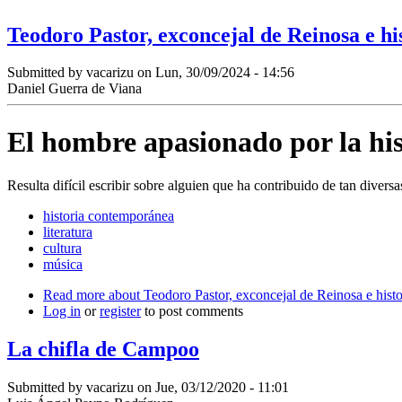
Teodoro Pastor, exconcejal de Reinosa e h
Submitted by
vacarizu
on Lun, 30/09/2024 - 14:56
Daniel Guerra de Viana
El hombre apasionado por la his
Resulta difícil escribir sobre alguien que ha contribuido de tan divers
historia contemporánea
literatura
cultura
música
Read more
about Teodoro Pastor, exconcejal de Reinosa e hist
Log in
or
register
to post comments
La chifla de Campoo
Submitted by
vacarizu
on Jue, 03/12/2020 - 11:01