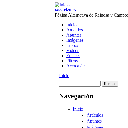
Skip to main content
vacarizu.es
Página Alternativa de Reinosa y Campo
Inicio
Artículos
Main menu
Apuntes
Imágenes
Libros
Vídeos
Enlaces
Filtros
Acerca de
Inicio
You are here
Buscar
Formulario de
Navegación
búsqueda
Inicio
Artículos
Apuntes
Imágenes