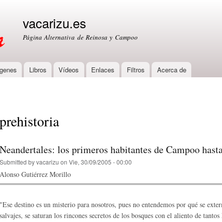
Skip to
main
vacarizu.es
content
Página Alternativa de Reinosa y Campoo
genes
Libros
Vídeos
Enlaces
Filtros
Acerca de
prehistoria
Neandertales: los primeros habitantes de Campoo hast
Submitted by
vacarizu
on Vie, 30/09/2005 - 00:00
Alonso Gutiérrez Morillo
"Ese destino es un misterio para nosotros, pues no entendemos por qué se exter
salvajes, se saturan los rincones secretos de los bosques con el aliento de tantos