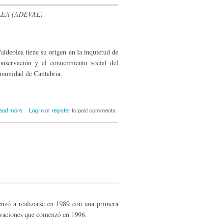
EA (ADEVAL)
ldeolea tiene su origen en la inquietud de
ervación y el conocimiento social del
omunidad de Cantabria.
about La recuperación y puesta en valor
ead more
Log in
or
register
to post comments
del conjunto de menhires de Valdeolea
nzó a realizarse en 1989 con una primera
cavaciones que comenzó en 1996.