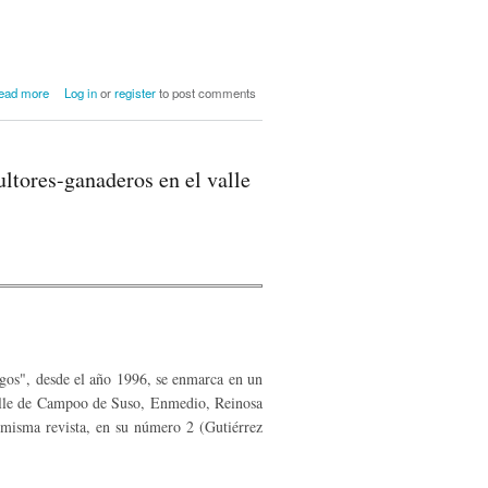
about La arqueología prehistórica en el
ead more
Log in
or
register
to post comments
valle de Campoo
ltores-ganaderos en el valle
agos", desde el año 1996, se enmarca en un
alle de Campoo de Suso, Enmedio, Reinosa
 misma revista, en su número 2 (Gutiérrez