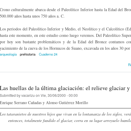
Crono culturalmente abarca desde el Paleolítico Inferior hasta la Edad del Br
500.000 años hasta unos 750 años a. C.
Los periodos del Paleolítico Inferior y Medio, el Neolítico y el Calcolítico (E
hasta este momento, en este estudio como luego veremos. Del Paleolítico Super
por hoy son bastante problemáticos y de la Edad del Bronce contamos con 
yacimiento de la cueva de los Hornucos de Suano, excavada en los años 30 por 
arqueología
prehistoria
Cuaderno 24
R
Las huellas de la última glaciación: el relieve glacia
Submitted by
vacarizu
on Vie, 30/06/2000 - 00:00
Enrique Serrano Cañadas y Alonso Gutiérrez Morillo
Los tataranietos de nuestros hijos que vivan en la lontananza de los siglos, ver
entonces, totalmente fundido el glaciar, corra en su lugar arroyuelo humi