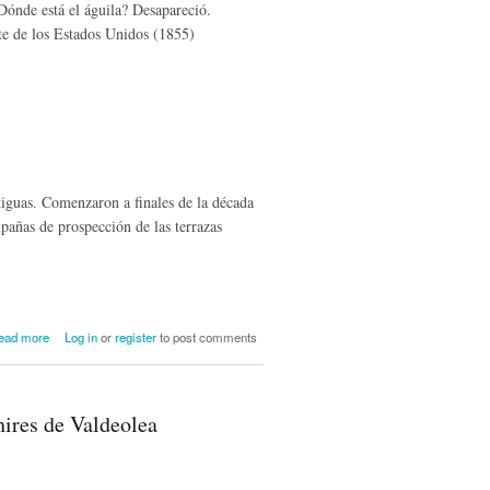
Dónde está el águila? Desapareció.
nte de los Estados Unidos (1855)
tiguas. Comenzaron a finales de la década
pañas de prospección de las terrazas
about Neandertales: los primeros
ead more
Log in
or
register
to post comments
habitantes de Campoo hasta ahora
conocidos
hires de Valdeolea