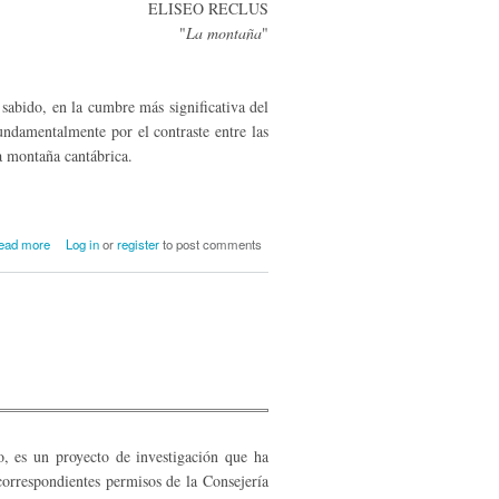
ELISEO RECLUS
"
La montaña
"
sabido, en la cumbre más significativa del
ndamentalmente por el contraste entre las
la montaña cantábrica.
about Las huellas de la última glaciación:
ead more
Log in
or
register
to post comments
el relieve glaciar y el hombre en Campoo
, es un proyecto de investigación que ha
correspondientes permisos de la Consejería