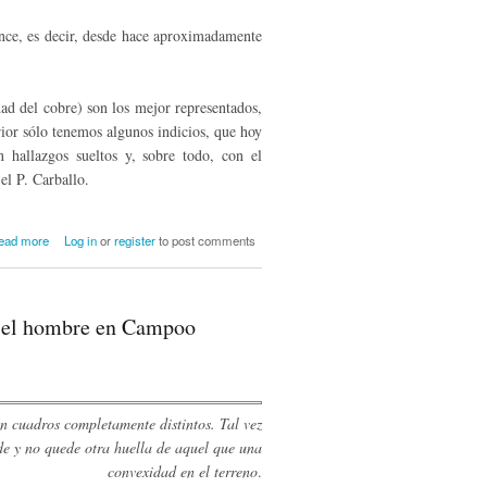
once, es decir, desde hace aproximadamente
dad del cobre) son los mejor representados,
ior sólo tenemos algunos indicios, que hoy
hallazgos sueltos y, sobre todo, con el
el P. Carballo.
about Arqueología prehistórica en
ead more
Log in
or
register
to post comments
Campoo
r y el hombre en Campoo
án cuadros completamente distintos. Tal vez
lde y no quede otra huella de aquel que una
convexidad en el terreno
.