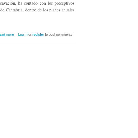
cavación, ha contado con los preceptivos
de Cantabria, dentro de los planes anuales
about El conjunto megalítico de "Los
ead more
Log in
or
register
to post comments
Lagos": primeros agricultores-ganaderos
en el valle de Campoo de Suso
(Cantabria)