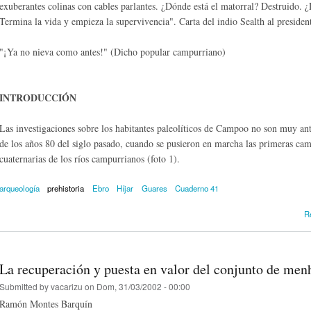
exuberantes colinas con cables parlantes. ¿Dónde está el matorral? Destruido. ¿
Termina la vida y empieza la supervivencia". Carta del indio Sealth al preside
"¡Ya no nieva como antes!" (Dicho popular campurriano)
INTRODUCCIÓN
Las investigaciones sobre los habitantes paleolíticos de Campoo no son muy an
de los años 80 del siglo pasado, cuando se pusieron en marcha las primeras cam
cuaternarias de los ríos campurrianos (foto 1).
arqueología
prehistoria
Ebro
Híjar
Guares
Cuaderno 41
R
La recuperación y puesta en valor del conjunto de men
Submitted by
vacarizu
on Dom, 31/03/2002 - 00:00
Ramón Montes Barquín