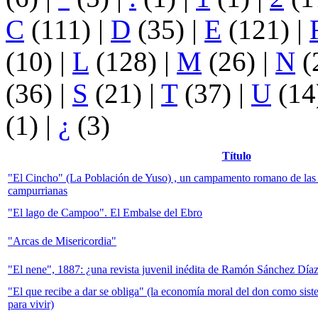
C
(111)
|
D
(35)
|
E
(121)
|
(10)
|
L
(128)
|
M
(26)
|
N
(
(36)
|
S
(21)
|
T
(37)
|
U
(14
(1)
|
¿
(3)
Título
"El Cincho" (La Población de Yuso) , un campamento romano de las 
campurrianas
"El lago de Campoo". El Embalse del Ebro
"Arcas de Misericordia"
"El nene", 1887: ¿una revista juvenil inédita de Ramón Sánchez Día
"El que recibe a dar se obliga" (la economía moral del don como si
para vivir)