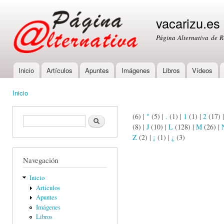
Ski
mai
vacarizu.es
con
Página Alternativa de 
Inicio
Artículos
Apuntes
Imágenes
Libros
Vídeos
Main menu
Inicio
You are here
(6)
|
"
(5)
|
.
(1)
|
1
(1)
|
2
(17)
Formulario de búsqueda
Buscar
(8)
|
J
(10)
|
L
(128)
|
M
(26)
|
Z
(2)
|
¡
(1)
|
¿
(3)
Navegación
Inicio
Artículos
Apuntes
Imágenes
Libros