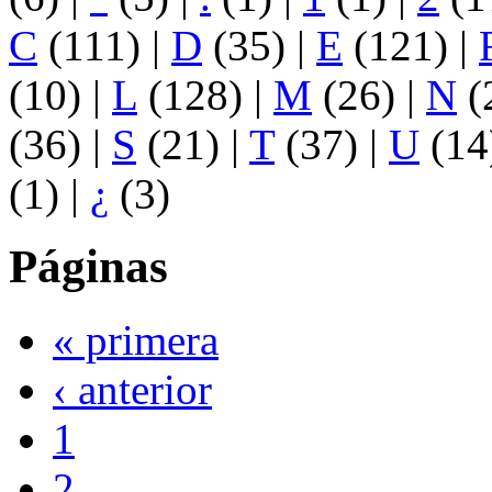
C
(111)
|
D
(35)
|
E
(121)
|
(10)
|
L
(128)
|
M
(26)
|
N
(
(36)
|
S
(21)
|
T
(37)
|
U
(14
(1)
|
¿
(3)
Páginas
« primera
‹ anterior
1
2