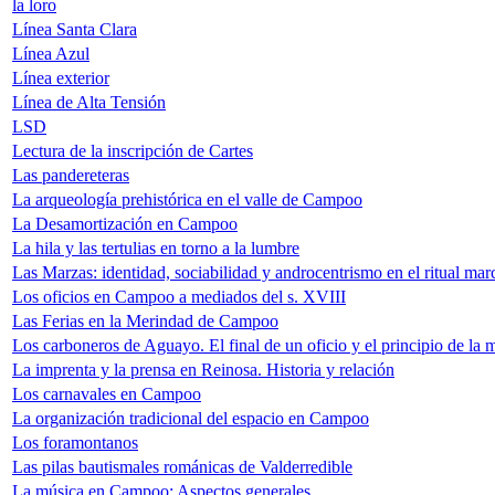
la loro
Línea Santa Clara
Línea Azul
Línea exterior
Línea de Alta Tensión
LSD
Lectura de la inscripción de Cartes
Las pandereteras
La arqueología prehistórica en el valle de Campoo
La Desamortización en Campoo
La hila y las tertulias en torno a la lumbre
Las Marzas: identidad, sociabilidad y androcentrismo en el ritual mar
Los oficios en Campoo a mediados del s. XVIII
Las Ferias en la Merindad de Campoo
Los carboneros de Aguayo. El final de un oficio y el principio de la
La imprenta y la prensa en Reinosa. Historia y relación
Los carnavales en Campoo
La organización tradicional del espacio en Campoo
Los foramontanos
Las pilas bautismales románicas de Valderredible
La música en Campoo: Aspectos generales