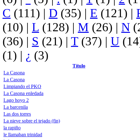
C
(111)
|
D
(35)
|
E
(121)
|
(10)
|
L
(128)
|
M
(26)
|
N
(
(36)
|
S
(21)
|
T
(37)
|
U
(14
(1)
|
¿
(3)
Título
La Casona
La Casona
Limpiando el PKO
La Casona enledada
Lago hoyo 2
La barcenila
Las dos torres
La nieve sobre el tejado (fin)
la rapiño
le llamaban trinidad