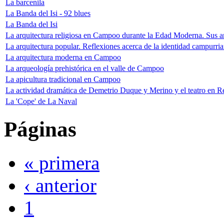
La barcenila
La Banda del Isi - 92 blues
La Banda del Isi
La arquitectura religiosa en Campoo durante la Edad Moderna. Sus ar
La arquitectura popular. Reflexiones acerca de la identidad campurri
La arquitectura moderna en Campoo
La arqueología prehistórica en el valle de Campoo
La apicultura tradicional en Campoo
La actividad dramática de Demetrio Duque y Merino y el teatro en Re
La 'Cope' de La Naval
Páginas
« primera
‹ anterior
1