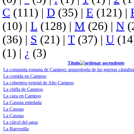
C
(111)
|
D
(35)
|
E
(121)
|
(10)
|
L
(128)
|
M
(26)
|
N
(
(36)
|
S
(21)
|
T
(37)
|
U
(14
(1)
|
¿
(3)
Título
La conquista romana de Campoo: arqueología de las guerras cántabr
La comida en Campoo
La cobertera vegetal de Alto Campoo
La chifla de Campoo
La caza en Campoo
La Casona enledada
La Casona
La Casona
La cárcel del agua
La Barcenilla