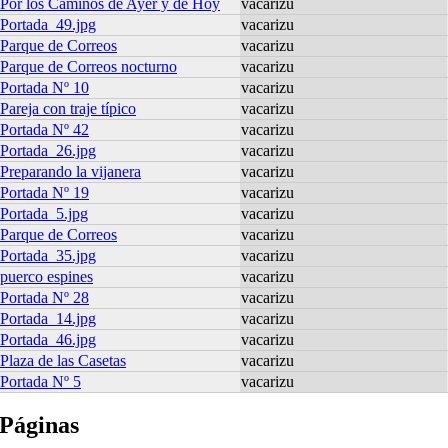
Por los Caminos de Ayer y de Hoy
vacarizu
Portada_49.jpg
vacarizu
Parque de Correos
vacarizu
Parque de Correos nocturno
vacarizu
Portada Nº 10
vacarizu
Pareja con traje típico
vacarizu
Portada Nº 42
vacarizu
Portada_26.jpg
vacarizu
Preparando la vijanera
vacarizu
Portada Nº 19
vacarizu
Portada_5.jpg
vacarizu
Parque de Correos
vacarizu
Portada_35.jpg
vacarizu
puerco espines
vacarizu
Portada Nº 28
vacarizu
Portada_14.jpg
vacarizu
Portada_46.jpg
vacarizu
Plaza de las Casetas
vacarizu
Portada Nº 5
vacarizu
Páginas