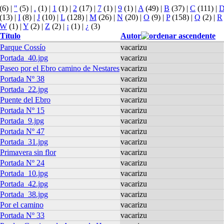
(6)
|
"
(5)
|
.
(1)
|
1
(1)
|
2
(17)
|
7
(1)
|
9
(1)
|
A
(49)
|
B
(37)
|
C
(111)
|
(13)
|
I
(8)
|
J
(10)
|
L
(128)
|
M
(26)
|
N
(20)
|
O
(9)
|
P
(158)
|
Q
(2)
|
R
W
(1)
|
Y
(2)
|
Z
(2)
|
¡
(1)
|
¿
(3)
Título
Autor
Parque Cossío
vacarizu
Portada_40.jpg
vacarizu
Paseo por el Ebro camino de Nestares
vacarizu
Portada Nº 38
vacarizu
Portada_22.jpg
vacarizu
Puente del Ebro
vacarizu
Portada Nº 15
vacarizu
Portada_9.jpg
vacarizu
Portada Nº 47
vacarizu
Portada_31.jpg
vacarizu
Primavera sin flor
vacarizu
Portada Nº 24
vacarizu
Portada_10.jpg
vacarizu
Portada_42.jpg
vacarizu
Portada_38.jpg
vacarizu
Por el camino
vacarizu
Portada Nº 33
vacarizu