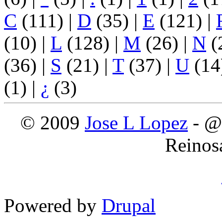
C
(111)
|
D
(35)
|
E
(121)
|
(10)
|
L
(128)
|
M
(26)
|
N
(
(36)
|
S
(21)
|
T
(37)
|
U
(14
(1)
|
¿
(3)
© 2009
Jose L Lopez
- @
Reinos
Powered by
Drupal