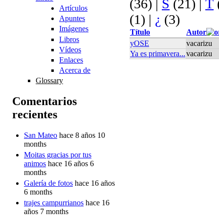
(36)
|
S
(21)
|
T
Artículos
(1)
|
¿
(3)
Apuntes
Imágenes
Título
Autor
Libros
yOSE
vacarizu
Vídeos
Ya es primavera...
vacarizu
Enlaces
Acerca de
Glossary
Comentarios
recientes
San Mateo
hace 8 años 10
months
Moitas gracias por tus
animos
hace 16 años 6
months
Galería de fotos
hace 16 años
6 months
trajes campurrianos
hace 16
años 7 months