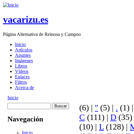
Skip to main content
vacarizu.es
Página Alternativa de Reinosa y Campoo
Inicio
Artículos
Main menu
Apuntes
Imágenes
Libros
Vídeos
Enlaces
Filtros
Acerca de
Inicio
You are here
Buscar
(6)
|
"
(5)
|
.
(1)
Formulario de
C
(111)
|
D
(35
Navegación
búsqueda
(10)
|
L
(128)
|
Inicio