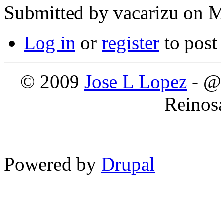
Submitted by
vacarizu
on M
Log in
or
register
to pos
© 2009
Jose L Lopez
- @
Reinos
Powered by
Drupal