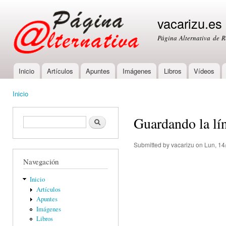
Ski
mai
vacarizu.es
con
Página Alternativa de 
Inicio
Artículos
Apuntes
Imágenes
Libros
Vídeos
Main menu
Inicio
You are here
Guardando la lí
Formulario de búsqueda
Buscar
Submitted by
vacarizu
on Lun, 14
Navegación
Inicio
Artículos
Apuntes
Imágenes
Libros