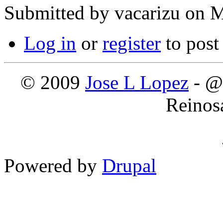
Submitted by
vacarizu
on M
Log in
or
register
to pos
© 2009
Jose L Lopez
- @
Reinos
Powered by
Drupal