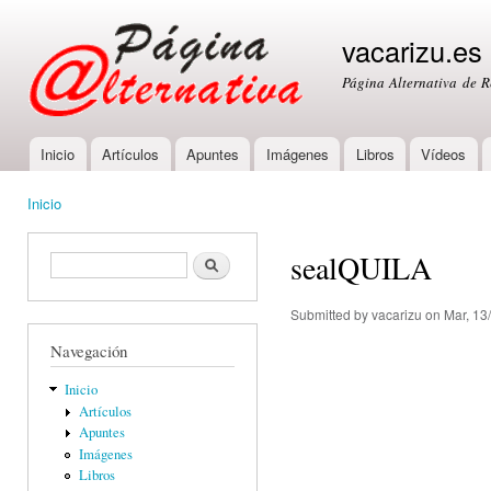
Ski
mai
vacarizu.es
con
Página Alternativa de 
Inicio
Artículos
Apuntes
Imágenes
Libros
Vídeos
Main menu
Inicio
You are here
sealQUILA
Formulario de búsqueda
Buscar
Submitted by
vacarizu
on Mar, 13
Navegación
Inicio
Artículos
Apuntes
Imágenes
Libros