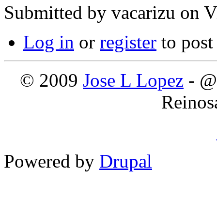
Submitted by
vacarizu
on Vi
Log in
or
register
to pos
© 2009
Jose L Lopez
- @
Reinos
Powered by
Drupal