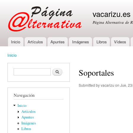
Ski
mai
vacarizu.es
con
Página Alternativa de 
Inicio
Artículos
Apuntes
Imágenes
Libros
Vídeos
Main menu
Inicio
You are here
Soportales
Formulario de búsqueda
Buscar
Submitted by
vacarizu
on Jue, 23
Navegación
Inicio
Artículos
Apuntes
Imágenes
Libros