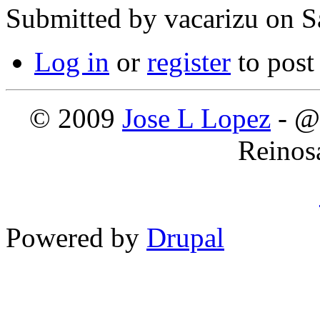
Submitted by
vacarizu
on Sá
Log in
or
register
to pos
© 2009
Jose L Lopez
- @
Reinos
Powered by
Drupal