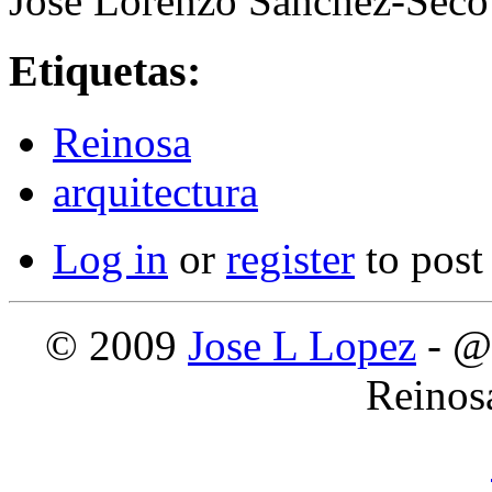
José Lorenzo Sánchez-Seco
Etiquetas:
Reinosa
arquitectura
Log in
or
register
to pos
© 2009
Jose L Lopez
- @
Reinos