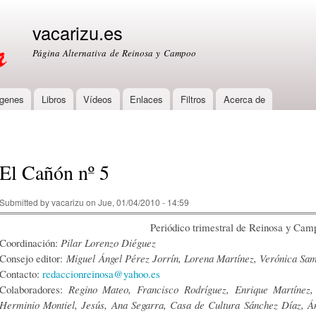
Skip to
main
vacarizu.es
content
Página Alternativa de Reinosa y Campoo
genes
Libros
Vídeos
Enlaces
Filtros
Acerca de
El Cañón nº 5
Submitted by
vacarizu
on Jue, 01/04/2010 - 14:59
Periódico trimestral de Reinosa y Cam
Coordinación:
Pilar Lorenzo Diéguez
Consejo editor:
Miguel Ángel Pérez Jorrín, Lorena Martínez, Verónica Sa
Contacto:
redaccionreinosa@yahoo.es
Colaboradores:
Regino Mateo, Francisco Rodríguez, Enrique Martínez,
Herminio Montiel, Jesús, Ana Segarra, Casa de Cultura Sánchez Díaz, Án