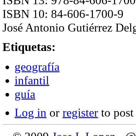
ISBN 13: 978-84-606-1700
ISBN 10: 84-606-1700-9
José Antonio Gutiérrez Del
Etiquetas:
geografía
infantil
guía
Log in
or
register
to pos