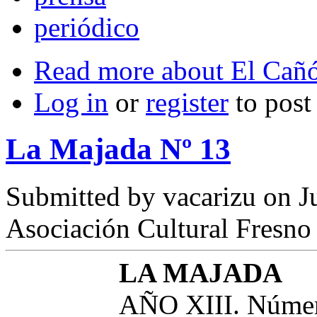
periódico
Read more
about El Cañó
Log in
or
register
to pos
La Majada Nº 13
Submitted by
vacarizu
on Ju
Asociación Cultural Fresno
LA MAJADA
AÑO XIII. Númer