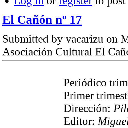
Log in
or
register
to pos
El Cañón nº 17
Submitted by
vacarizu
on M
Asociación Cultural El Cañ
Periódico tri
Primer trimes
Dirección:
Pil
Editor:
Miguel