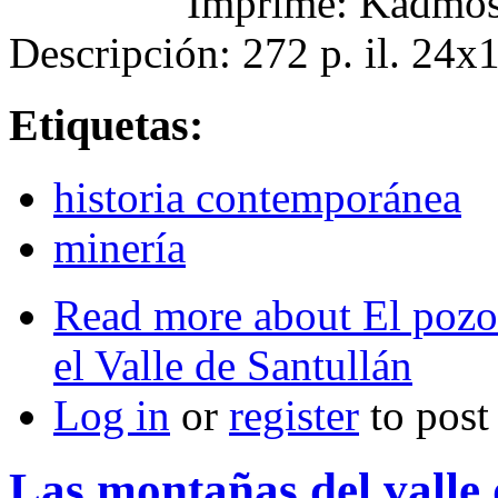
Imprime: Kadmo
Descripción: 272 p. il. 24x
Etiquetas:
historia contemporánea
minería
Read more
about El pozo 
el Valle de Santullán
Log in
or
register
to pos
Las montañas del valle 