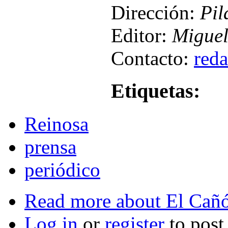
Dirección:
Pil
Editor:
Miguel
Contacto:
red
Etiquetas:
Reinosa
prensa
periódico
Read more
about El Cañó
Log in
or
register
to pos