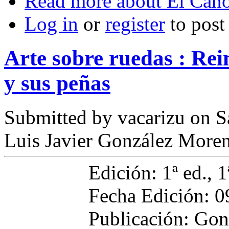
Read more
about El Cañó
Log in
or
register
to pos
Arte sobre ruedas : Rein
y sus peñas
Submitted by
vacarizu
on Sá
Luis Javier González Moren
Edición: 1ª ed., 1
Fecha Edición: 0
Publicación: Gon