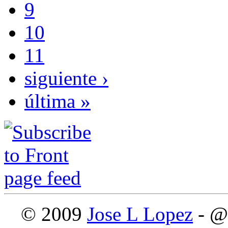
9
10
11
siguiente ›
última »
© 2009
Jose L Lopez
- @