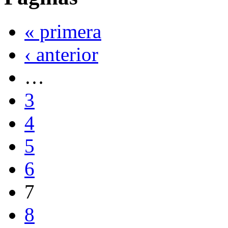
« primera
‹ anterior
…
3
4
5
6
7
8