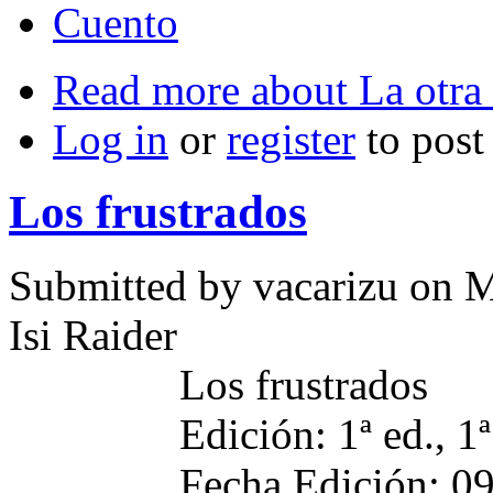
Cuento
Read more
about La otra 
Log in
or
register
to pos
Los frustrados
Submitted by
vacarizu
on M
Isi Raider
Los frustrados
Edición: 1ª ed., 1
Fecha Edición: 0