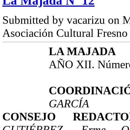
La Majada Nº 12
Submitted by
vacarizu
on M
Asociación Cultural Fresno
LA MAJADA
AÑO XII. Número
COORDINACI
GARCÍA
CONSEJO REDAC
GUTIÉRREZ, Erme Q