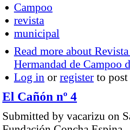
Campoo
revista
municipal
Read more
about Revista
Hermandad de Campoo d
Log in
or
register
to pos
El Cañón nº 4
Submitted by
vacarizu
on Sá
Fundación Concha Espina