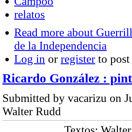
Campoo
relatos
Read more
about Guerril
de la Independencia
Log in
or
register
to pos
Ricardo González : pin
Submitted by
vacarizu
on Ju
Walter Rudd
Textos: Walte