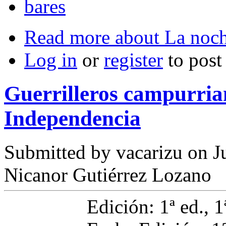
bares
Read more
about La noch
Log in
or
register
to pos
Guerrilleros campurria
Independencia
Submitted by
vacarizu
on Ju
Nicanor Gutiérrez Lozano
Edición: 1ª ed., 1