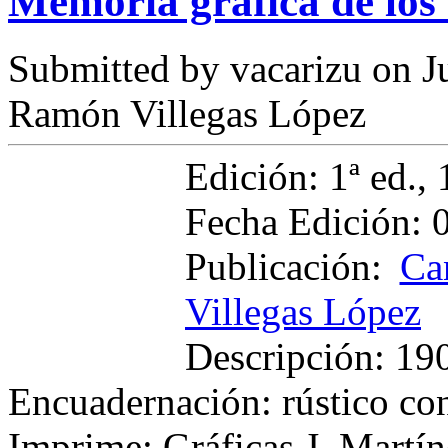
Memoria gráfica de los
Submitted by
vacarizu
on Ju
Ramón Villegas López
Edición: 1ª ed., 
Fecha Edición: 
Publicación:
Ca
Villegas López
Descripción: 190
Encuadernación: rústico co
Imprime: Gráficas J. Martín