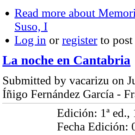
Read more
about Memoria
Suso, I
Log in
or
register
to pos
La noche en Cantabria
Submitted by
vacarizu
on Ju
Íñigo Fernández García - F
Edición: 1ª ed., 
Fecha Edición: 