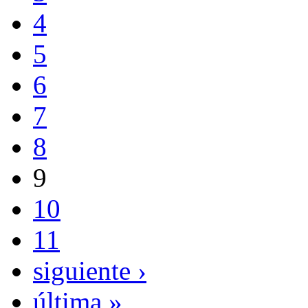
4
5
6
7
8
9
10
11
siguiente ›
última »