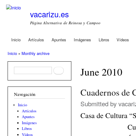
Ski
mai
vacarizu.es
con
Página Alternativa de Reinosa y Campoo
Inicio
Artículos
Apuntes
Imágenes
Libros
Vídeos
Main menu
Inicio
»
Monthly archive
You are here
June 2010
Formulario de búsqueda
Buscar
Cuadernos de 
Navegación
Submitted by
vacari
Inicio
Artículos
Casa de Cultura “
Apuntes
Imágenes
Cu
Libros
Vídeos