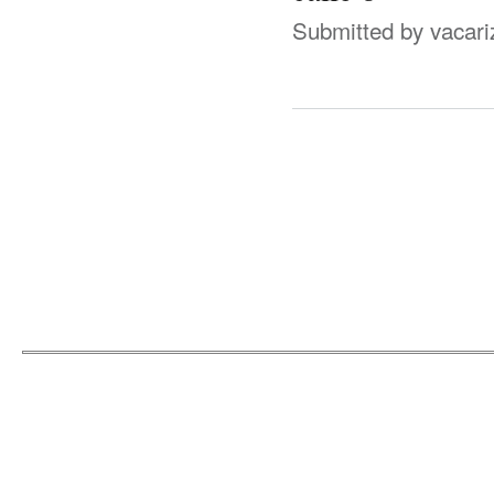
Submitted by
vacari
© 2009
Jose L Lope
Re
Powered by
Drupal