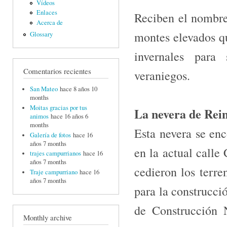
Vídeos
Enlaces
Reciben el nombre 
Acerca de
montes elevados qu
Glossary
invernales para 
Comentarios recientes
veraniegos.
San Mateo
hace 8 años 10
months
Moitas gracias por tus
La nevera de Rei
animos
hace 16 años 6
months
Esta nevera se enc
Galería de fotos
hace 16
años 7 months
en la ac­tual calle
trajes campurrianos
hace 16
años 7 months
cedieron los terr
Traje campurriano
hace 16
años 7 months
para la construcci
de Construc­ción
Monthly archive