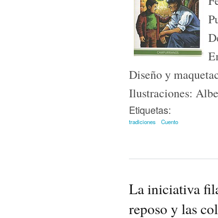
F
P
D
E
Diseño y maqueta
Ilustraciones: Alb
Etiquetas:
tradiciones
Cuento
La iniciativa f
reposo y las co