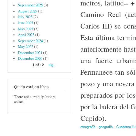
metros, latitud= +
September 2025
(3)
August 2025
(1)
Camino Real (act
July 2025
(2)
June 2025
(3)
Carlos III) se con
May 2025
(7)
April 2025
(1)
Esta última termin
September 2024
(1)
anteriormente hast
May 2022
(1)
December 2021
(1)
una fuerte urbani
December 2020
(1)
sig ›
1 of 12
Permanece tan sól
pozo y una nevera
Quién está en línea
preparados por los 
There are currently 0 users
online.
por la ladera del 
Cupido).
etnografía
geografía
Cuaderno II 