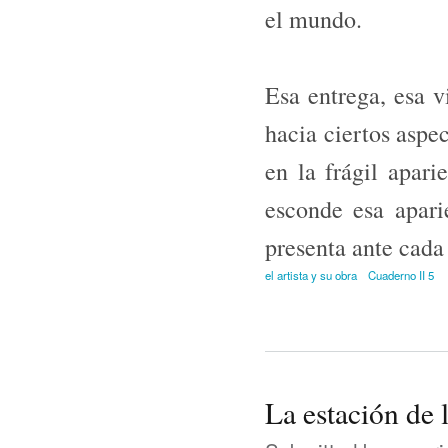
el mundo.
Esa entrega, esa v
hacia ciertos as­pe
en la frágil apari
esconde esa apari
presenta ante cada
el artista y su obra
Cuaderno II 5
La estación de