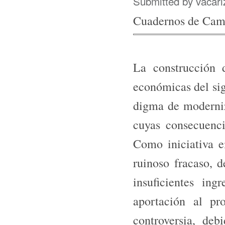
Submitted by
vacari
Cuadernos de Ca
La construcción 
económicas del sig
digma de moderniz
cuyas consecuenci
Como iniciati­va e
ruinoso fracaso, d
insuficientes ing
aportación al pr
controversia, deb