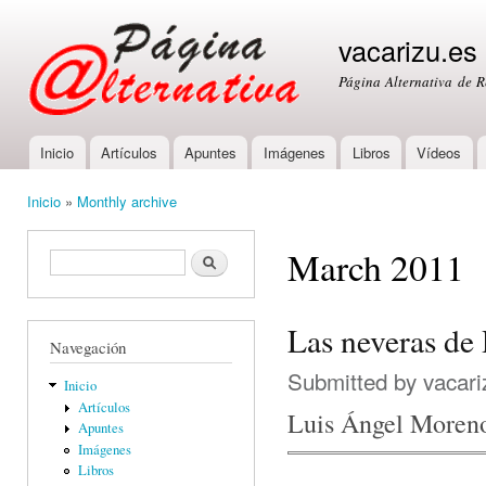
Ski
mai
vacarizu.es
con
Página Alternativa de 
Inicio
Artículos
Apuntes
Imágenes
Libros
Vídeos
Main menu
Inicio
»
Monthly archive
You are here
March 2011
Formulario de búsqueda
Buscar
Las neveras de
Navegación
Submitted by
vacari
Inicio
Artículos
Luis Ángel Moren
Apuntes
Imágenes
Libros