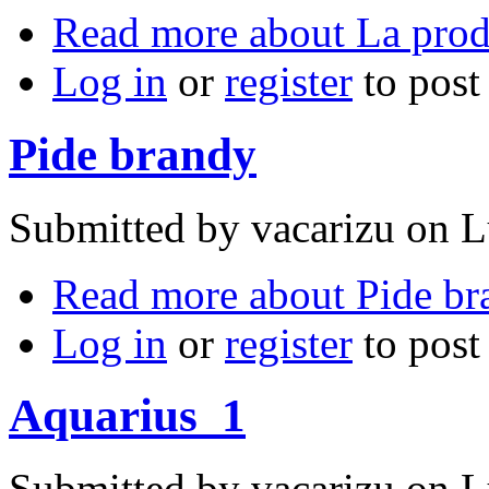
Read more
about La prod
Log in
or
register
to pos
Pide brandy
Submitted by
vacarizu
on L
Read more
about Pide br
Log in
or
register
to pos
Aquarius_1
Submitted by
vacarizu
on L