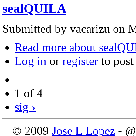
sealQUILA
Submitted by
vacarizu
on M
Read more
about sealQ
Log in
or
register
to pos
1 of 4
sig ›
© 2009
Jose L Lopez
- @