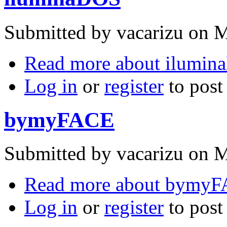
Submitted by
vacarizu
on M
Read more
about ilumin
Log in
or
register
to pos
bymyFACE
Submitted by
vacarizu
on M
Read more
about bymy
Log in
or
register
to pos