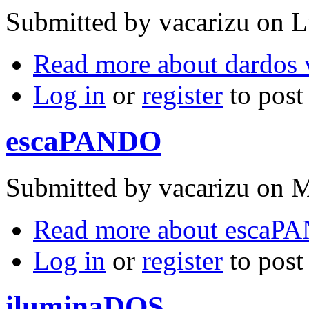
Submitted by
vacarizu
on L
Read more
about dardos 
Log in
or
register
to pos
escaPANDO
Submitted by
vacarizu
on M
Read more
about escaP
Log in
or
register
to pos
iluminaDOS