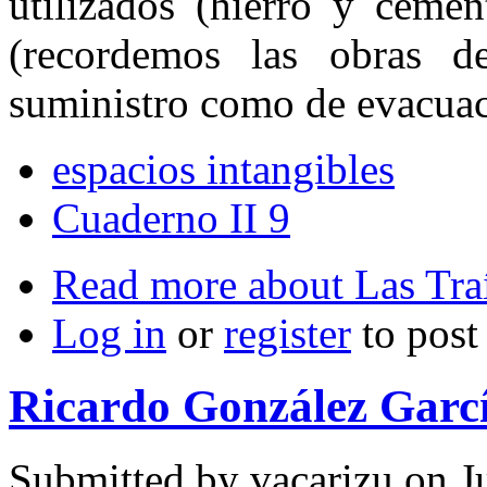
utilizados (hierro y ceme
(recordemos las obras d
suministro como de evacuac
espacios intangibles
Cuaderno II 9
Read more
about Las Tra
Log in
or
register
to pos
Ricardo González Garc
Submitted by
vacarizu
on Ju