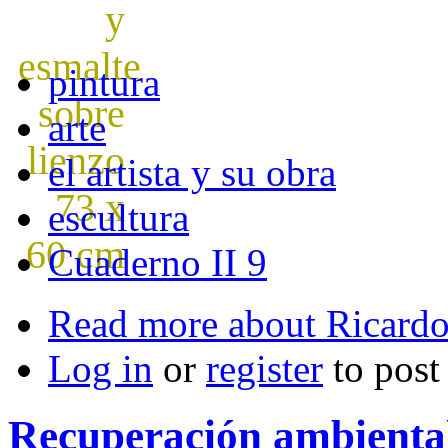
pintura
arte
el artista y su obra
escultura
Cuaderno II 9
Read more
about Ricardo
Log in
or
register
to pos
Recuperación ambienta