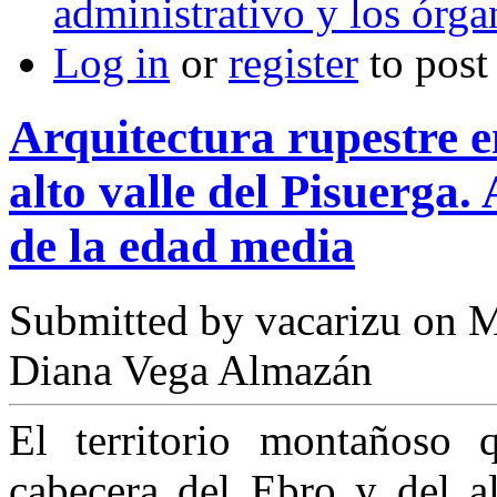
administrativo y los órga
Log in
or
register
to pos
Arquitectura rupestre e
alto valle del Pisuerga.
de la edad media
Submitted by
vacarizu
on M
Diana Vega Almazán
El territorio montañoso 
cabecera del Ebro y del al