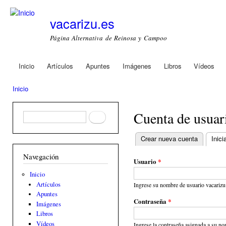
Ski
mai
vacarizu.es
con
Página Alternativa de Reinosa y Campoo
Inicio
Artículos
Apuntes
Imágenes
Libros
Vídeos
Main menu
Inicio
You are here
Cuenta de usuar
Formulario de búsqueda
Buscar
Crear nueva cuenta
Inici
Primary tabs
Navegación
Usuario
*
Inicio
Artículos
Ingrese su nombre de usuario vacarizu
Apuntes
Contraseña
*
Imágenes
Libros
Vídeos
Ingrese la contraseña asignada a su no