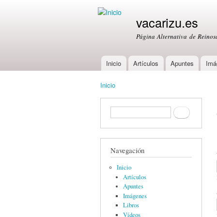
vacarizu.es
Página Alternativa de Reino
Inicio
Artículos
Apuntes
Imá
Main menu
Inicio
You are here
Formulario de búsqueda
Buscar
Navegación
Inicio
Artículos
Apuntes
Imágenes
Libros
Vídeos