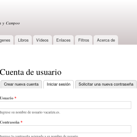
Skip to
main
content
sa y Campoo
genes
Libros
Vídeos
Enlaces
Filtros
Acerca de
Cuenta de usuario
Crear nueva cuenta
Iniciar sesión
(active tab)
Solicitar una nueva contraseña
Primary tabs
Usuario
*
Ingrese su nombre de usuario vacarizu.es.
Contraseña
*
Ingrese la contraseña asignada a su nombre de usuario.