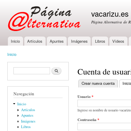
Ski
mai
vacarizu.es
con
Página Alternativa de 
Inicio
Artículos
Apuntes
Imágenes
Libros
Vídeos
Main menu
Inicio
You are here
Cuenta de usuar
Formulario de búsqueda
Buscar
Crear nueva cuenta
Inici
Primary tabs
Navegación
Usuario
*
Inicio
Artículos
Ingrese su nombre de usuario vacarizu
Apuntes
Contraseña
*
Imágenes
Libros