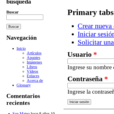
búsqueda
Primary tabs
Buscar
Crear nueva 
Iniciar sesió
Navegación
Solicitar un
Inicio
Usuario
*
Artículos
Apuntes
Imágenes
Ingrese su nombre d
Libros
Vídeos
Enlaces
Contraseña
*
Acerca de
Glossary
Ingrese la contrase
Comentarios
recientes
San Mateo
hace 8 años 10