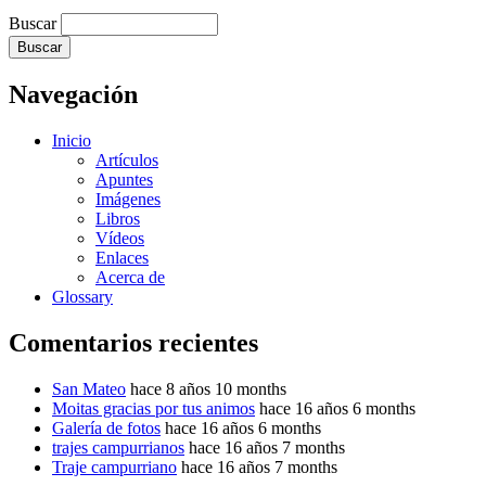
Buscar
Navegación
Inicio
Artículos
Apuntes
Imágenes
Libros
Vídeos
Enlaces
Acerca de
Glossary
Comentarios recientes
San Mateo
hace 8 años 10 months
Moitas gracias por tus animos
hace 16 años 6 months
Galería de fotos
hace 16 años 6 months
trajes campurrianos
hace 16 años 7 months
Traje campurriano
hace 16 años 7 months