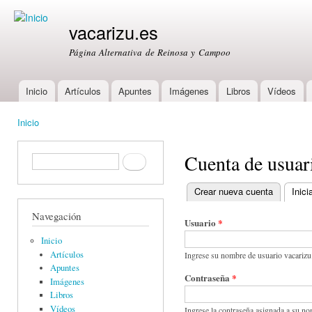
Ski
mai
vacarizu.es
con
Página Alternativa de Reinosa y Campoo
Inicio
Artículos
Apuntes
Imágenes
Libros
Vídeos
Main menu
Inicio
You are here
Cuenta de usuar
Formulario de búsqueda
Buscar
Crear nueva cuenta
Inici
Primary tabs
Navegación
Usuario
*
Inicio
Artículos
Ingrese su nombre de usuario vacarizu
Apuntes
Contraseña
*
Imágenes
Libros
Vídeos
Ingrese la contraseña asignada a su no