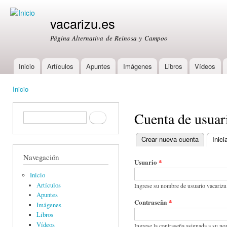
Ski
mai
vacarizu.es
con
Página Alternativa de Reinosa y Campoo
Inicio
Artículos
Apuntes
Imágenes
Libros
Vídeos
Main menu
Inicio
You are here
Cuenta de usuar
Formulario de búsqueda
Buscar
Crear nueva cuenta
Inici
Primary tabs
Navegación
Usuario
*
Inicio
Artículos
Ingrese su nombre de usuario vacarizu
Apuntes
Contraseña
*
Imágenes
Libros
Vídeos
Ingrese la contraseña asignada a su no