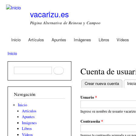
Ski
mai
vacarizu.es
con
Página Alternativa de Reinosa y Campoo
Inicio
Artículos
Apuntes
Imágenes
Libros
Vídeos
Main menu
Inicio
You are here
Cuenta de usuar
Formulario de búsqueda
Buscar
Crear nueva cuenta
Inici
Primary tabs
Navegación
Usuario
*
Inicio
Artículos
Ingrese su nombre de usuario vacarizu
Apuntes
Contraseña
*
Imágenes
Libros
Vídeos
Ingrese la contraseña asignada a su no