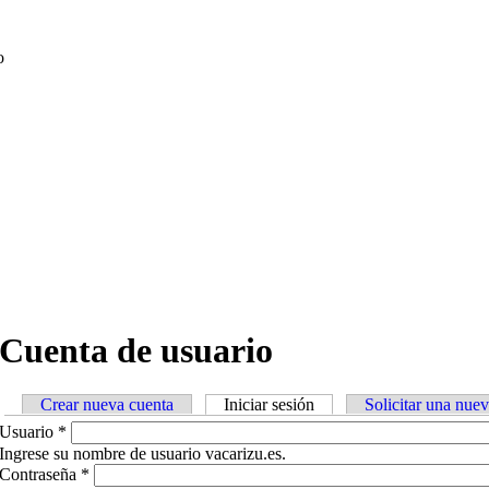
o
Cuenta de usuario
Crear nueva cuenta
Iniciar sesión
(active tab)
Solicitar una nue
Primary tabs
Usuario
*
Ingrese su nombre de usuario vacarizu.es.
Contraseña
*