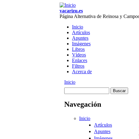
Skip to main content
vacarizu.es
Página Alternativa de Reinosa y Campo
Inicio
Artículos
Main menu
Apuntes
Imágenes
Libros
Vídeos
Enlaces
Filtros
Acerca de
Inicio
You are here
Buscar
Formulario de
Navegación
búsqueda
Inicio
Artículos
Apuntes
Imágenes