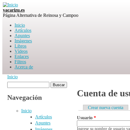
Skip to main content
vacarizu.es
Página Alternativa de Reinosa y Campoo
Inicio
Artículos
Main menu
Apuntes
Imágenes
Libros
Vídeos
Enlaces
Filtros
Acerca de
Inicio
You are here
Buscar
Formulario de
Cuenta de us
Navegación
búsqueda
Crear nueva cuenta
Inicio
Primary tabs
Artículos
Usuario
*
Apuntes
Ingrese su nombre de usuario va
Imágenes