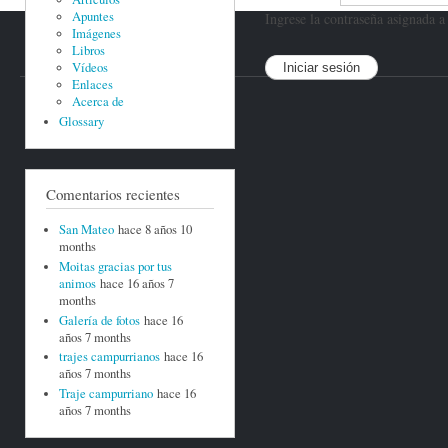
Apuntes
Ingrese la contraseña asignada 
Imágenes
Libros
Vídeos
Enlaces
Acerca de
Glossary
Comentarios recientes
San Mateo
hace 8 años 10
months
Moitas gracias por tus
animos
hace 16 años 7
months
Galería de fotos
hace 16
años 7 months
trajes campurrianos
hace 16
años 7 months
Traje campurriano
hace 16
años 7 months