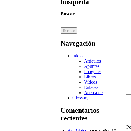
búsqueda
Buscar
Navegación
Inicio
Artículos
Apuntes
Imágenes
Libros
Vídeos
Enlaces
Acerca de
Glossary
Comentarios
recientes
Po
San Mateo
hace 8 años 10