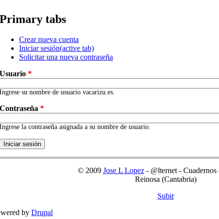
Primary tabs
Crear nueva cuenta
Iniciar sesión
(active tab)
Solicitar una nueva contraseña
Usuario
*
Ingrese su nombre de usuario vacarizu.es.
Contraseña
*
Ingrese la contraseña asignada a su nombre de usuario.
© 2009
Jose L Lopez
- @lternet - Cuaderno
Reinosa (Cantabria)
Subir
wered by
Drupal