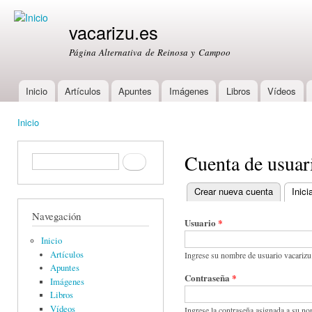
Ski
mai
vacarizu.es
con
Página Alternativa de Reinosa y Campoo
Inicio
Artículos
Apuntes
Imágenes
Libros
Vídeos
Main menu
Inicio
You are here
Cuenta de usuar
Formulario de búsqueda
Buscar
Crear nueva cuenta
Inici
Primary tabs
Navegación
Usuario
*
Inicio
Artículos
Ingrese su nombre de usuario vacarizu
Apuntes
Contraseña
*
Imágenes
Libros
Vídeos
Ingrese la contraseña asignada a su no