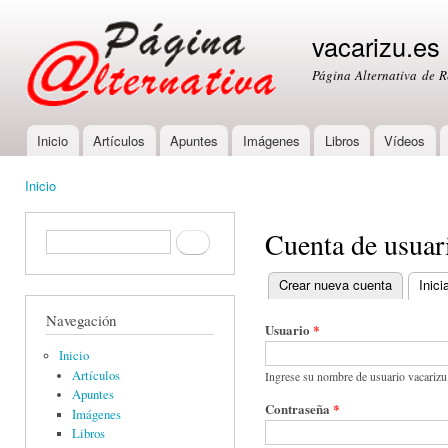
Ski
mai
vacarizu.es
con
Página Alternativa de 
Inicio
Artículos
Apuntes
Imágenes
Libros
Vídeos
Main menu
Inicio
You are here
Cuenta de usuar
Formulario de búsqueda
Buscar
Crear nueva cuenta
Inici
Primary tabs
Navegación
Usuario
*
Inicio
Artículos
Ingrese su nombre de usuario vacarizu
Apuntes
Contraseña
*
Imágenes
Libros