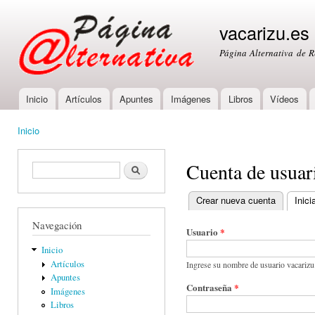
Ski
mai
vacarizu.es
con
Página Alternativa de 
Inicio
Artículos
Apuntes
Imágenes
Libros
Vídeos
Main menu
Inicio
You are here
Cuenta de usuar
Formulario de búsqueda
Buscar
Crear nueva cuenta
Inici
Primary tabs
Navegación
Usuario
*
Inicio
Artículos
Ingrese su nombre de usuario vacarizu
Apuntes
Contraseña
*
Imágenes
Libros